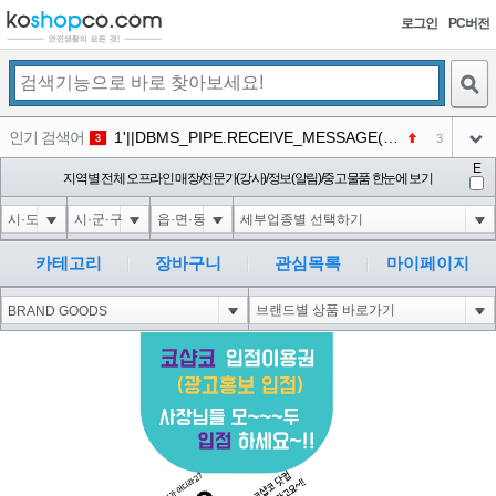
로그인
PC버전
검색
인기 검색어
1'||DBMS_PIPE.RECEIVE_MESSAGE(CHR(98)||CHR(98)||CHR(98),15)||'
3
3
아이콘
E
1*if(now()=sysdate(),sleep(15),0)
지역별 전체 오프라인 매장/전문가(강사)/정보(알림)/중고물품 한눈에 보기
3
4
아이콘
1*DBMS_PIPE.RECEIVE_MESSAGE(CHR(99)||CHR(99)||CHR(99),15)
3
5
아이콘
10'XOR(1*if(now()=sysdate(),sleep(15),0))XOR'Z
3
6
카테고리
장바구니
관심목록
마이페이지
아이콘
1
86
1
아이콘
코샵
NEW
2
아이콘