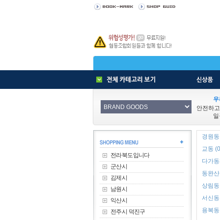
우
안전하고
일
경원동1
교동 (0
전라북도입니다
다가동3
군산시
동완산동
김제시
상림동 
남원시
서신동 
익산시
용복동 
전주시 덕진구