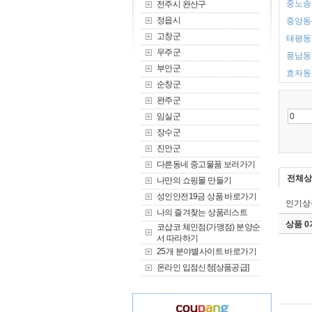
중노송동
전주시 완산구
정읍시
중앙동4
고창군
태평동 
무주군
풍남동1
부안군
효자동2
순창군
완주군
임실군
장수군
진안군
다른동네 중고물품 보러가기
전체상
나만의 쇼핑몰 만들기
성인안전19금 상품 바로가기
인기상
나의 즐겨찾는 상품리스트
상품 
코샵코 체인점(가맹점) 분양순
서 따라하기
25개 분야별사이트 바로가기
온라인 입점신청[상품공급]