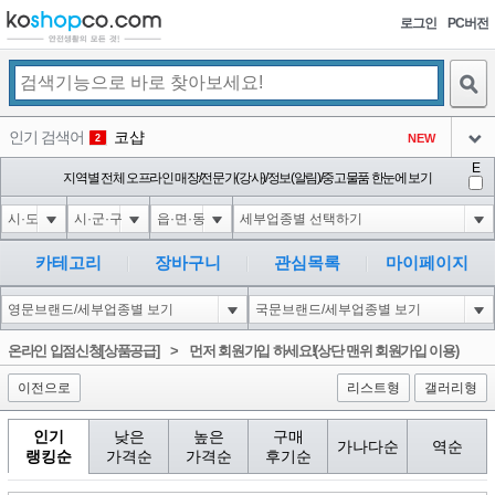
로그인
PC버전
검색
인기 검색어
코샵
NEW
2
아이콘
E
1'||DBMS_PIPE.RECEIVE_MESSAGE(CHR(98)||CHR(98)||CHR(98),15)||'
지역별 전체 오프라인 매장/전문가(강사)/정보(알림)/중고물품 한눈에 보기
3
3
아이콘
1*if(now()=sysdate(),sleep(15),0)
3
4
아이콘
1*DBMS_PIPE.RECEIVE_MESSAGE(CHR(99)||CHR(99)||CHR(99),15)
3
5
카테고리
장바구니
관심목록
마이페이지
아이콘
10'XOR(1*if(now()=sysdate(),sleep(15),0))XOR'Z
3
6
아이콘
1
86
1
온라인 입점신청[상품공급]
>
먼저 회원가입 하세요!(상단 맨위 회원가입 이용)
아이콘
이전으로
리스트형
갤러리형
인기
낮은
높은
구매
가나다순
역순
랭킹순
가격순
가격순
후기순