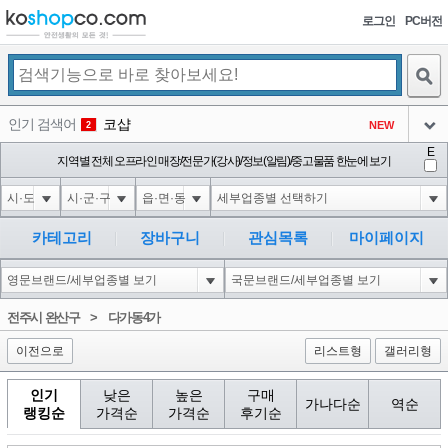
로그인
PC버전
검색
인기 검색어
코샵
NEW
2
아이콘
E
1'||DBMS_PIPE.RECEIVE_MESSAGE(CHR(98)||CHR(98)||CHR(98),15)||'
지역별 전체 오프라인 매장/전문가(강사)/정보(알림)/중고물품 한눈에 보기
3
3
아이콘
1*if(now()=sysdate(),sleep(15),0)
3
4
아이콘
1*DBMS_PIPE.RECEIVE_MESSAGE(CHR(99)||CHR(99)||CHR(99),15)
3
5
카테고리
장바구니
관심목록
마이페이지
아이콘
10'XOR(1*if(now()=sysdate(),sleep(15),0))XOR'Z
3
6
아이콘
1
86
1
전주시 완산구
>
다가동4가
아이콘
이전으로
리스트형
갤러리형
인기
낮은
높은
구매
가나다순
역순
랭킹순
가격순
가격순
후기순