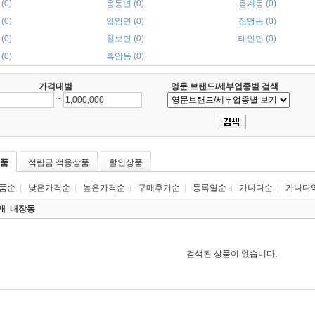
(0)
옹동면 (0)
용계동 (0)
(0)
입암면 (0)
장명동 (0)
(0)
칠보면 (0)
태인면 (0)
(0)
흑암동 (0)
가격대별
영문 브랜드/세부업종별 검색
~
품
적립금 적용상품
할인상품
품순
|
낮은가격순
|
높은가격순
|
구매후기순
|
등록일순
|
가나다순
|
가나다
0개
내장동
검색된 상품이 없습니다.