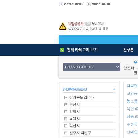
우
안전하고
일
감곡면 
교암동 
전라북도입니다
농소동 
군산시
북면 (0
김제시
상동 (0
남원시
수성동 
익산시
신태인읍
전주시 덕진구