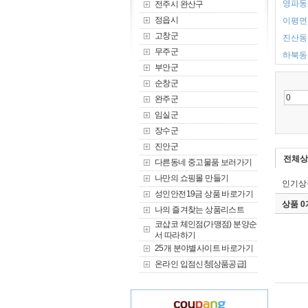
영파동 
전주시 완산구
정읍시
이평면 
고창군
진산동 
무주군
하북동 
부안군
순창군
완주군
임실군
장수군
진안군
전체상
다른동네 중고물품 보러가기
나만의 쇼핑몰 만들기
인기상
성인안전19금 상품 바로가기
상품 
나의 즐겨찾는 상품리스트
코샵코 체인점(가맹점) 분양순
서 따라하기
25개 분야별사이트 바로가기
온라인 입점신청[상품공급]