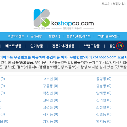
리아파트 우편번호를 이용하여 순간이동 하자! 우편번호5자리.koshopco.com 으로 G
 건강한
상품/중고물품
, 우리동네
가게
(문앞배달),
전문가
(재능기부/강사/1인지식기업
꾼-정치인),
정보
(커뮤니티/생활정보/할인정보/홍보)가 항상 여러분 곁에 있는 곳!
코샵
(0)
고부면 (0)
공평동 (0)
(0)
구룡동 (0)
금붕동 (0)
(0)
덕천면 (0)
망제동 (0)
)
산내면 (0)
산외면 (0)
)
상평동 (0)
소성면 (0)
(0)
시기동 (0)
신월동 (0)
 (0)
쌍암동 (0)
연지동 (0)