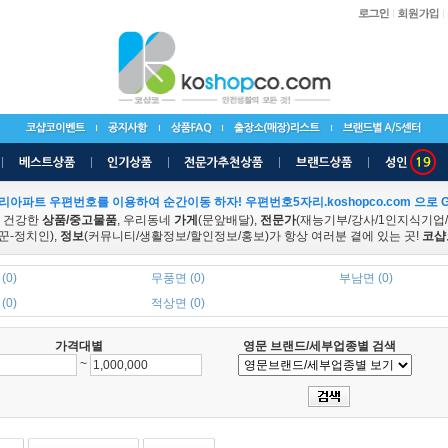
리아파트 우편번호를 이용하여 순간이동 하자! 우편번호5자리.koshopco.com 으로 G
 건강한
상품/중고물품
, 우리동네
가게
(문앞배달),
전문가
(재능기부/강사/1인지식기업
꾼-정치인),
정보
(커뮤니티/생활정보/할인정보/홍보)가 항상 여러분 곁에 있는 곳!
코샵
(0)
무풍면 (0)
부남면 (0)
(0)
적상면 (0)
가격대별
영문 브랜드/세부업종별 검색
~