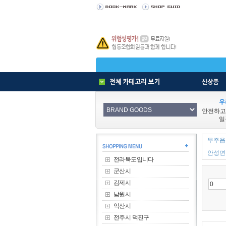
우
안전하고
일
무주읍 
안성면 
전라북도입니다
군산시
김제시
남원시
익산시
전주시 덕진구