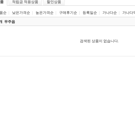
품
적립금 적용상품
할인상품
품순
|
낮은가격순
|
높은가격순
|
구매후기순
|
등록일순
|
가나다순
|
가나다
0개
무주읍
검색된 상품이 없습니다.