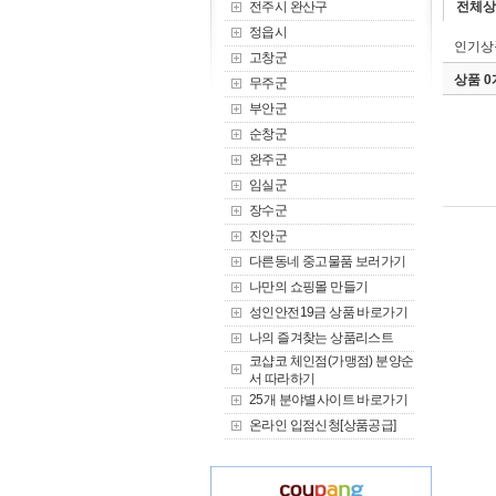
전주시 완산구
전체상
정읍시
인기상
고창군
상품 
무주군
부안군
순창군
완주군
임실군
장수군
진안군
다른동네 중고물품 보러가기
나만의 쇼핑몰 만들기
성인안전19금 상품 바로가기
나의 즐겨찾는 상품리스트
코샵코 체인점(가맹점) 분양순
서 따라하기
25개 분야별사이트 바로가기
온라인 입점신청[상품공급]