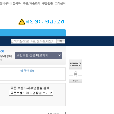
O!
/우리동네
코!
설천면 (0)
국문 브랜드/세부업종별 검색