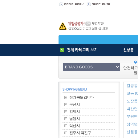
우
안전하고
일
갈공동 
교동 (0
전라북도입니다
도장동 
군산시
백산면 
김제시
부량면 
남원시
성덕면 
익산시
신월동 
전주시 덕진구