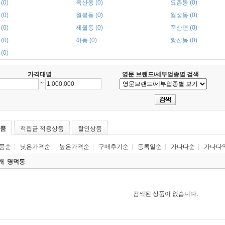
(0)
옥산동 (0)
요촌동 (0)
(0)
월봉동 (0)
월성동 (0)
(0)
제월동 (0)
죽산면 (0)
(0)
하동 (0)
황산동 (0)
(0)
가격대별
영문 브랜드/세부업종별 검색
~
품
적립금 적용상품
할인상품
품순
|
낮은가격순
|
높은가격순
|
구매후기순
|
등록일순
|
가나다순
|
가나다
0개
명덕동
검색된 상품이 없습니다.