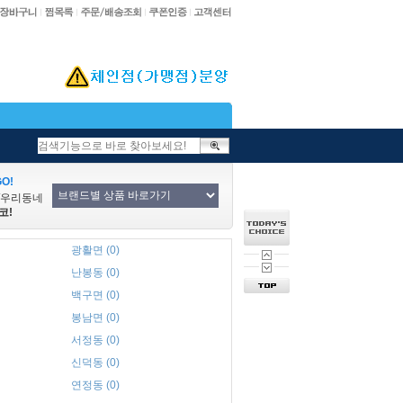
O!
/우리동네
코!
광활면 (0)
난봉동 (0)
백구면 (0)
봉남면 (0)
서정동 (0)
신덕동 (0)
연정동 (0)