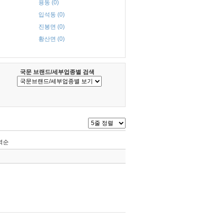
용동 (0)
입석동 (0)
진봉면 (0)
황산면 (0)
국문 브랜드/세부업종별 검색
역순