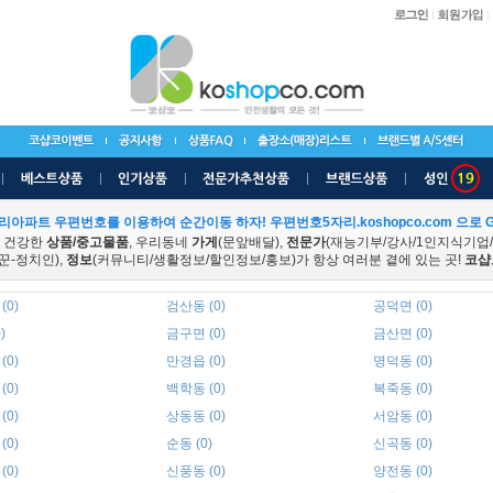
리아파트 우편번호를 이용하여 순간이동 하자! 우편번호5자리.koshopco.com 으로 G
 건강한
상품/중고물품
, 우리동네
가게
(문앞배달),
전문가
(재능기부/강사/1인지식기업
꾼-정치인),
정보
(커뮤니티/생활정보/할인정보/홍보)가 항상 여러분 곁에 있는 곳!
코샵
(0)
검산동 (0)
공덕면 (0)
)
금구면 (0)
금산면 (0)
(0)
만경읍 (0)
명덕동 (0)
(0)
백학동 (0)
복죽동 (0)
(0)
상동동 (0)
서암동 (0)
(0)
순동 (0)
신곡동 (0)
(0)
신풍동 (0)
양전동 (0)