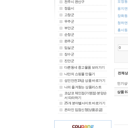
오정동 
전주시 완산구
정읍시
용지면 
고창군
장화동 
무주군
청하면 
부안군
흥사동 
순창군
완주군
임실군
장수군
진안군
다른동네 중고물품 보러가기
전체상
나만의 쇼핑몰 만들기
성인안전19금 상품 바로가기
인기상
나의 즐겨찾는 상품리스트
상품 
코샵코 체인점(가맹점) 분양순
서 따라하기
25개 분야별사이트 바로가기
온라인 입점신청[상품공급]