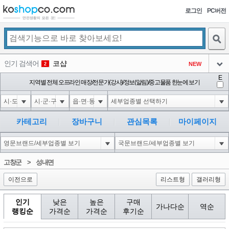
로그인
PC버전
검색
인기 검색어
코샵
NEW
2
아이콘
E
1'||DBMS_PIPE.RECEIVE_MESSAGE(CHR(98)||CHR(98)||CHR(98),15)||'
지역별 전체 오프라인 매장/전문가(강사)/정보(알림)/중고물품 한눈에 보기
3
3
아이콘
1*if(now()=sysdate(),sleep(15),0)
3
4
아이콘
1*DBMS_PIPE.RECEIVE_MESSAGE(CHR(99)||CHR(99)||CHR(99),15)
3
5
카테고리
장바구니
관심목록
마이페이지
아이콘
10'XOR(1*if(now()=sysdate(),sleep(15),0))XOR'Z
3
6
아이콘
1
86
1
고창군
>
성내면
아이콘
이전으로
리스트형
갤러리형
인기
낮은
높은
구매
가나다순
역순
랭킹순
가격순
가격순
후기순