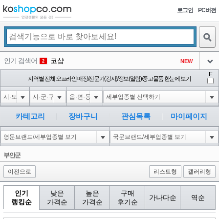
로그인
PC버전
검색
인기 검색어
코샵
NEW
2
아이콘
E
1'||DBMS_PIPE.RECEIVE_MESSAGE(CHR(98)||CHR(98)||CHR(98),15)||'
지역별 전체 오프라인 매장/전문가(강사)/정보(알림)/중고물품 한눈에 보기
3
3
아이콘
1*if(now()=sysdate(),sleep(15),0)
3
4
아이콘
1*DBMS_PIPE.RECEIVE_MESSAGE(CHR(99)||CHR(99)||CHR(99),15)
3
5
카테고리
장바구니
관심목록
마이페이지
아이콘
10'XOR(1*if(now()=sysdate(),sleep(15),0))XOR'Z
3
6
아이콘
1
86
1
부안군
아이콘
이전으로
리스트형
갤러리형
인기
낮은
높은
구매
가나다순
역순
랭킹순
가격순
가격순
후기순