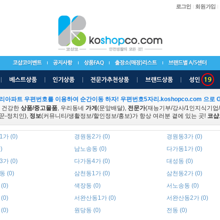
리아파트 우편번호를 이용하여 순간이동 하자! 우편번호5자리.koshopco.com 으로 G
 건강한
상품/중고물품
, 우리동네
가게
(문앞배달),
전문가
(재능기부/강사/1인지식기업
꾼-정치인),
정보
(커뮤니티/생활정보/할인정보/홍보)가 항상 여러분 곁에 있는 곳!
코샵
가 (0)
경원동2가 (0)
경원동3가 (0)
)
남노송동 (0)
다가동1가 (0)
가 (0)
다가동4가 (0)
대성동 (0)
 (0)
삼천동1가 (0)
삼천동2가 (0)
(0)
색장동 (0)
서노송동 (0)
(0)
서완산동1가 (0)
서완산동2가 (0)
(0)
원당동 (0)
전동 (0)