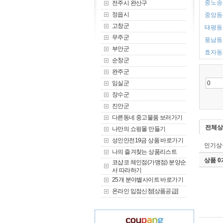
중노송동
전주시 완산구
정읍시
중앙동4
고창군
태평동 
무주군
풍남동1
부안군
효자동2
순창군
완주군
임실군
장수군
진안군
다른동네 중고물품 보러가기
전체상
나만의 쇼핑몰 만들기
성인안전19금 상품 바로가기
인기상
나의 즐겨찾는 상품리스트
상품 
코샵코 체인점(가맹점) 분양순
서 따라하기
25개 분야별사이트 바로가기
온라인 입점신청[상품공급]