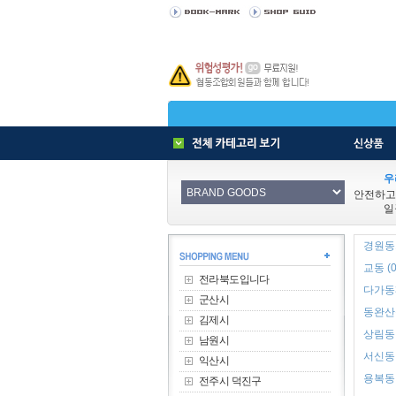
우
안전하고
일
경원동1
교동 (0
전라북도입니다
다가동3
군산시
동완산동
김제시
상림동 
남원시
서신동 
익산시
용복동 
전주시 덕진구