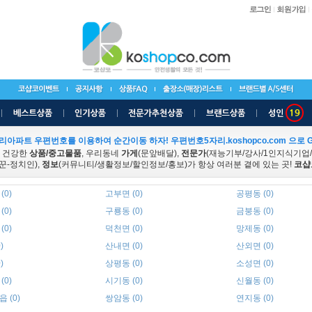
리아파트 우편번호를 이용하여 순간이동 하자! 우편번호5자리.koshopco.com 으로 G
 건강한
상품/중고물품
, 우리동네
가게
(문앞배달),
전문가
(재능기부/강사/1인지식기업
꾼-정치인),
정보
(커뮤니티/생활정보/할인정보/홍보)가 항상 여러분 곁에 있는 곳!
코샵
(0)
고부면 (0)
공평동 (0)
(0)
구룡동 (0)
금붕동 (0)
(0)
덕천면 (0)
망제동 (0)
)
산내면 (0)
산외면 (0)
)
상평동 (0)
소성면 (0)
(0)
시기동 (0)
신월동 (0)
 (0)
쌍암동 (0)
연지동 (0)