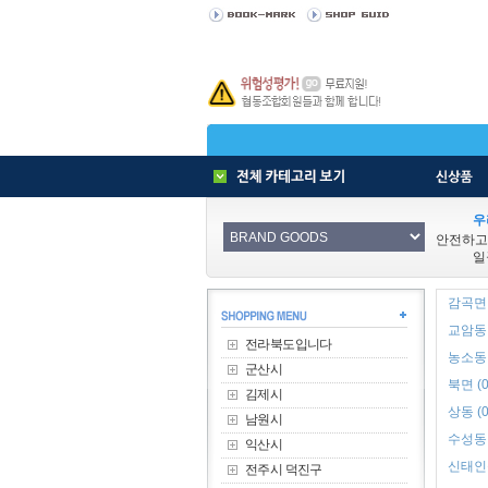
우
안전하고
일
감곡면 
교암동 
전라북도입니다
농소동 
군산시
북면 (0
김제시
상동 (0
남원시
수성동 
익산시
신태인읍
전주시 덕진구