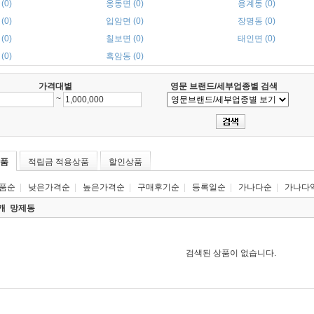
(0)
옹동면 (0)
용계동 (0)
(0)
입암면 (0)
장명동 (0)
(0)
칠보면 (0)
태인면 (0)
(0)
흑암동 (0)
가격대별
영문 브랜드/세부업종별 검색
~
품
적립금 적용상품
할인상품
품순
|
낮은가격순
|
높은가격순
|
구매후기순
|
등록일순
|
가나다순
|
가나다
0개
망제동
검색된 상품이 없습니다.