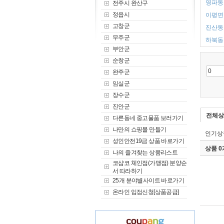
영파동 
전주시 완산구
정읍시
이평면 
고창군
진산동 
무주군
하북동 
부안군
순창군
완주군
임실군
장수군
진안군
전체상
다른동네 중고물품 보러가기
나만의 쇼핑몰 만들기
인기상
성인안전19금 상품 바로가기
상품 
나의 즐겨찾는 상품리스트
코샵코 체인점(가맹점) 분양순
서 따라하기
25개 분야별사이트 바로가기
온라인 입점신청[상품공급]