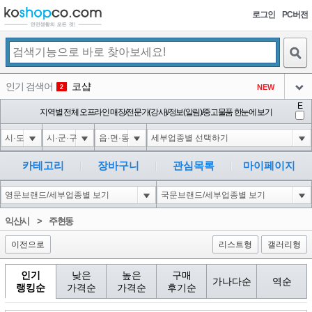
로그인
PC버전
검색
인기 검색어
코샵
NEW
2
아이콘
E
1'||DBMS_PIPE.RECEIVE_MESSAGE(CHR(98)||CHR(98)||CHR(98),15)||'
지역별 전체 오프라인 매장/전문가(강사)/정보(알림)/중고물품 한눈에 보기
3
3
아이콘
1*if(now()=sysdate(),sleep(15),0)
3
4
아이콘
1*DBMS_PIPE.RECEIVE_MESSAGE(CHR(99)||CHR(99)||CHR(99),15)
3
5
카테고리
장바구니
관심목록
마이페이지
아이콘
10'XOR(1*if(now()=sysdate(),sleep(15),0))XOR'Z
3
6
아이콘
1
86
1
익산시
>
주현동
아이콘
이전으로
리스트형
갤러리형
인기
낮은
높은
구매
가나다순
역순
랭킹순
가격순
가격순
후기순