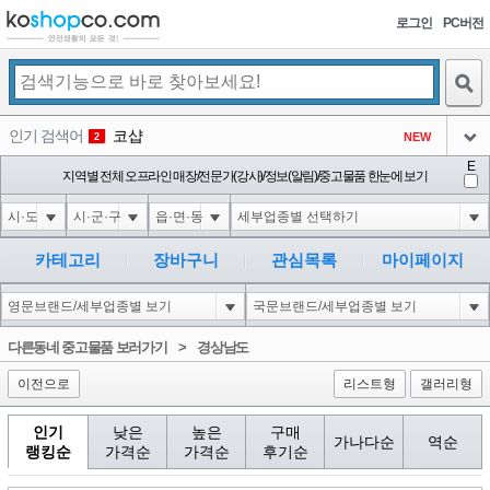
로그인
PC버전
검색
인기 검색어
코샵
NEW
2
아이콘
E
1'||DBMS_PIPE.RECEIVE_MESSAGE(CHR(98)||CHR(98)||CHR(98),15)||'
지역별 전체 오프라인 매장/전문가(강사)/정보(알림)/중고물품 한눈에 보기
3
3
아이콘
1*if(now()=sysdate(),sleep(15),0)
3
4
아이콘
1*DBMS_PIPE.RECEIVE_MESSAGE(CHR(99)||CHR(99)||CHR(99),15)
3
5
카테고리
장바구니
관심목록
마이페이지
아이콘
10'XOR(1*if(now()=sysdate(),sleep(15),0))XOR'Z
3
6
아이콘
1
86
1
다른동네 중고물품 보러가기
>
경상남도
아이콘
이전으로
리스트형
갤러리형
인기
낮은
높은
구매
가나다순
역순
랭킹순
가격순
가격순
후기순